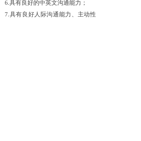
6.具有良好的中英文沟通能力；
7.具有良好人际沟通能力、主动性
及团队合作精神;
8.具体薪资以过往工作经验、工作
能力等作为参考，以实际面议为
准。
联系方式：0771-2567790
简历投递邮箱：
binyimei@originsilicon.com
联系人：宾女士
工作地址：广西省南宁市良庆区凯旋
路18号合景国际金融广场40层