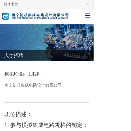
简体中文
ꀅ
끀
人才招聘
公司简介
我们的优势
我们的优势
我们的优势
我们的优势
南京初芯为中国大陆初创芯片设计公司，于
模拟IC设计工程师
2018年底设立，主要开发产品为手机OLED屏
幕所用的高速缓存芯片(eSRAM-SDM)。总部位
南宁初芯集成电路设计有限公司
于南京，管理团队具备多年半导体行业经验。
成立不到一年的时间中，完成了公司设立、项
目立项、芯片设计、样品工程流片、性能测
职位描述：
试、客户验证等流程，推出的技术方案已达国
际一线手机品牌认可并且已实现小规模量产。
1. 参与模拟集成电路规格的制定；